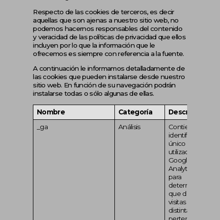
Respecto de las cookies de terceros, es decir
aquellas que son ajenas a nuestro sitio web, no
podemos hacernos responsables del contenido
y veracidad de las políticas de privacidad que ellos
incluyen por lo que la información que le
ofrecemos es siempre con referencia a la fuente.
A continuación le informamos detalladamente de
las cookies que pueden instalarse desde nuestro
sitio web. En función de su navegación podrán
instalarse todas o sólo algunas de ellas.
Nombre
Categoría
Descripción
_ga
Análisis
Contiene un
identificador
único
utilizado por
Google
Analytics
para
determinar
que dos
visitas
distintas
pertenecen