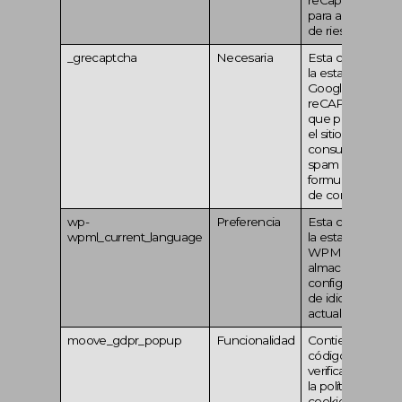
para análisis
de riesgos
_grecaptcha
Necesaria
Esta cookie
la establece
Google
reCAPTCHA,
que protege
el sitio contra
consultas de
spam en los
formularios
de contacto
wp-
Preferencia
Esta cookie
P
wpml_current_language
la establece
WPML y
almacena la
configuración
de idioma
actual
moove_gdpr_popup
Funcionalidad
Contiene un
P
código para
verificar que
la política de
cookies ha