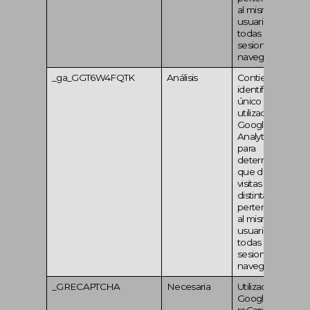
al mismo
usuario en
todas las
sesiones de
navegación
_ga_GGT6W4FQTK
Análisis
Contiene un
identificador
único
utilizado por
Google
Analytics 4
para
determinar
que dos
visitas
distintas
pertenecen
al mismo
usuario en
todas las
sesiones de
navegación
_GRECAPTCHA
Necesaria
Utilizado por
Google
reCaptcha