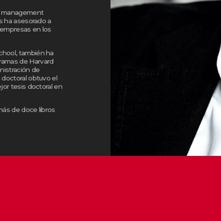
el management
as ha asesorado a
 empresas en los
chool, también ha
ramas de Harvard
nistración de
 doctoral obtuvo el
jor tesis doctoral en
más de doce libros