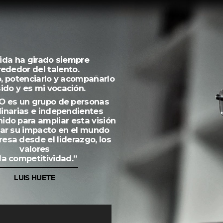
vida ha girado siempre
rededor del talento.
o, potenciarlo y acompañarlo
sido y es mi vocación.
O
es un grupo de personas
dinarias e independientes
ido para ampliar esta visión
car su impacto en el mundo
esa desde el liderazgo, los
valores
 la competitividad.”
LUIS HUETE