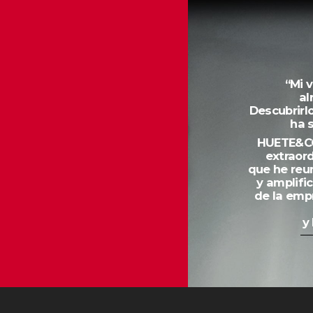
“Mi 
al
Descubrirl
ha 
HUETE&C
extraor
que he reun
y amplifi
de la empr
y