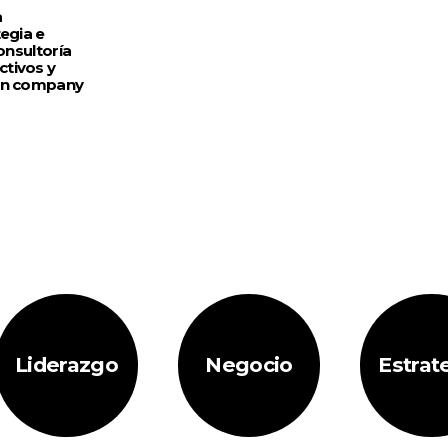
a
egia e
onsultoría
ctivos y
 in company
Liderazgo
Negocio
Estrat